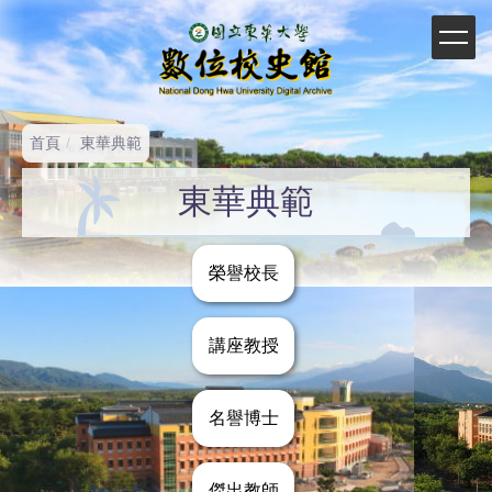
跳
到
主
要
內
容
首頁
東華典範
區
東華典範
榮譽校長
講座教授
名譽博士
傑出教師