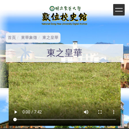
跳
到
主
要
內
容
首頁
東華象徵
東之皇華
區
東之皇華